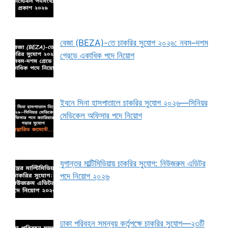
বেজা (BEZA)-তে চাকরির সুযোগ ২০২৬: নবম–দশম
গ্রেডে একাধিক পদে নিয়োগ
ইবনে সিনা হাসপাতালে চাকরির সুযোগ ২০২৬—সিনিয়র
মেডিকেল অফিসার পদে নিয়োগ
যুগান্তর মাল্টিমিডিয়ায় চাকরির সুযোগ: নিউজরুম এডিটর
পদে নিয়োগ ২০২৬
ঢাকা পরিবহন সমন্বয় কর্তৃপক্ষে চাকরির সুযোগ—২৩টি