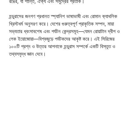
রঙের, যা শান্তি, ঐক্য এবং সমুদ্রের প্রতীক।
হন্ডুরাসের জনগণ প্রধানত স্প্যানিশ ভাষাভাষী এবং রোমান ক্যাথলিক
খ্রিস্টধর্ম অনুসরণ করে। দেশের গুরুত্বপূর্ণ প্রাকৃতিক সম্পদ, মায়া
সভ্যতার ধ্বংসাবশেষ এবং পর্যটন কেন্দ্রসমূহ—যেমন রোয়াটান দ্বীপ ও
লেক ইয়োজোয়া—বিশ্বজুড়ে পর্যটকদের আকৃষ্ট করে। এই সিরিজের
১০০টি প্রশ্ন ও উত্তর আপনাকে হন্ডুরাস সম্পর্কে একটি বিস্তৃত ও
তথ্যসমৃদ্ধ জ্ঞান দেবে।