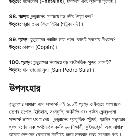
উত্তর:
পাস্তেলস (Pasteles), টমালেস এবং ব্যানানা ফ্রাইট।
98. প্রশ্ন:
হন্ডুরাসের সবচেয়ে বড় নদীর দৈর্ঘ্য কত?
উত্তর:
প্রায় ৩৭৫ কিলোমিটার (পাটুকা নদী)।
99. প্রশ্ন:
হন্ডুরাসের প্রাচীন মায়া শহর কোনটি সবচেয়ে বিখ্যাত?
উত্তর:
কোপান (Copán)।
100. প্রশ্ন:
হন্ডুরাসের সবচেয়ে বড় অর্থনৈতিক কেন্দ্র কোনটি?
উত্তর:
সান পেদ্রো সুলা (San Pedro Sula)।
উপসংহার
হন্ডুরাসের সাধারণ জ্ঞান সম্পর্কে এই ১০০টি প্রশ্ন ও উত্তর আপনাকে
দেশের ভূগোল, ইতিহাস, সংস্কৃতি, অর্থনীতি এবং পর্যটন কেন্দ্রগুলো
সম্পর্কে ভালো ধারণা দেয়। হন্ডুরাসের প্রাকৃতিক সৌন্দর্য, প্রাচীন সভ্যতার
ধ্বংসাবশেষ এবং অর্থনৈতিক কর্মকাণ্ড শিক্ষার্থী, কুইজপ্রেমী এবং সাধারণ
জ্ঞানবোধসম্পন্ন যেকোনো ব্যক্তির জন্য মূল্যবান তথ্য সরবরাহ করে।