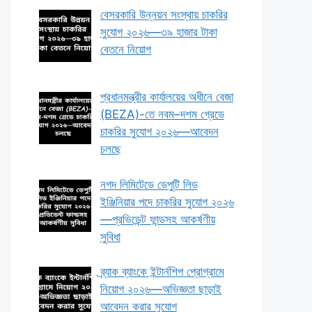
বেসরকারি উন্নয়ন সংস্থায় চাকরির
সুযোগ ২০২৬—৩৯ হাজার টাকা
বেতনে নিয়োগ
প্রধানমন্ত্রীর কার্যালয়ের অধীনে বেজা
(BEZA)-তে নবম–দশম গ্রেডে
চাকরির সুযোগ ২০২৬—আবেদন
চলছে
নগদ লিমিটেডে ডেপুটি লিড
ইঞ্জিনিয়ার পদে চাকরির সুযোগ ২০২৬
—প্রভিডেন্ট ফান্ডসহ আকর্ষণীয়
সুবিধা
ব্র্যাক ব্যাংকে ইন্টার্নশিপ প্রোগ্রামে
নিয়োগ ২০২৬—অভিজ্ঞতা ছাড়াই
আবেদন করার সুযোগ