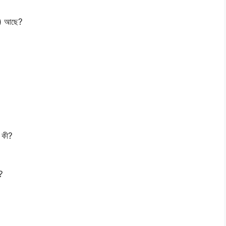
s) আছে?
ম কী?
ী?