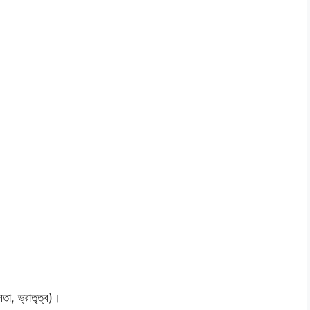
তা, ভ্রাতৃত্ব)।