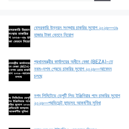
বেসরকারি উন্নয়ন সংস্থায় চাকরির সুযোগ ২০২৬—৩৯
হাজার টাকা বেতনে নিয়োগ
প্রধানমন্ত্রীর কার্যালয়ের অধীনে বেজা (BEZA)-তে
নবম–দশম গ্রেডে চাকরির সুযোগ ২০২৬—আবেদন
চলছে
নগদ লিমিটেডে ডেপুটি লিড ইঞ্জিনিয়ার পদে চাকরির সুযোগ
২০২৬—প্রভিডেন্ট ফান্ডসহ আকর্ষণীয় সুবিধা