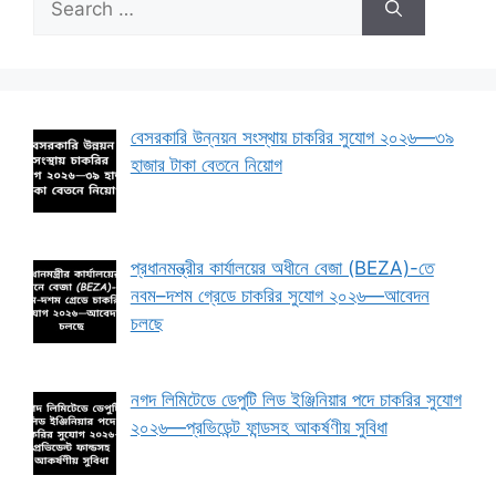
for:
বেসরকারি উন্নয়ন সংস্থায় চাকরির সুযোগ ২০২৬—৩৯
হাজার টাকা বেতনে নিয়োগ
প্রধানমন্ত্রীর কার্যালয়ের অধীনে বেজা (BEZA)-তে
নবম–দশম গ্রেডে চাকরির সুযোগ ২০২৬—আবেদন
চলছে
নগদ লিমিটেডে ডেপুটি লিড ইঞ্জিনিয়ার পদে চাকরির সুযোগ
২০২৬—প্রভিডেন্ট ফান্ডসহ আকর্ষণীয় সুবিধা