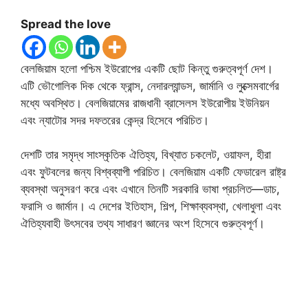
Spread the love
বেলজিয়াম হলো পশ্চিম ইউরোপের একটি ছোট কিন্তু গুরুত্বপূর্ণ দেশ।
এটি ভৌগোলিক দিক থেকে ফ্রান্স, নেদারল্যান্ডস, জার্মানি ও লুক্সেমবার্গের
মধ্যে অবস্থিত। বেলজিয়ামের রাজধানী ব্রাসেলস ইউরোপীয় ইউনিয়ন
এবং ন্যাটোর সদর দফতরের কেন্দ্র হিসেবে পরিচিত।
দেশটি তার সমৃদ্ধ সাংস্কৃতিক ঐতিহ্য, বিখ্যাত চকলেট, ওয়াফল, হীরা
এবং ফুটবলের জন্য বিশ্বব্যাপী পরিচিত। বেলজিয়াম একটি ফেডারেল রাষ্ট্র
ব্যবস্থা অনুসরণ করে এবং এখানে তিনটি সরকারি ভাষা প্রচলিত—ডাচ,
ফরাসি ও জার্মান। এ দেশের ইতিহাস, শিল্প, শিক্ষাব্যবস্থা, খেলাধুলা এবং
ঐতিহ্যবাহী উৎসবের তথ্য সাধারণ জ্ঞানের অংশ হিসেবে গুরুত্বপূর্ণ।