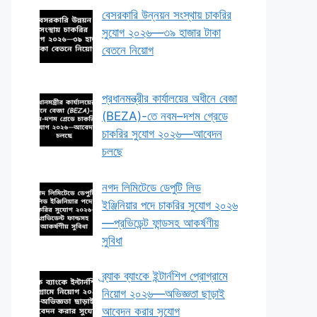
বেসরকারি উন্নয়ন সংস্থায় চাকরির
সুযোগ ২০২৬—৩৯ হাজার টাকা
বেতনে নিয়োগ
প্রধানমন্ত্রীর কার্যালয়ের অধীনে বেজা
(BEZA)-তে নবম–দশম গ্রেডে
চাকরির সুযোগ ২০২৬—আবেদন
চলছে
নগদ লিমিটেডে ডেপুটি লিড
ইঞ্জিনিয়ার পদে চাকরির সুযোগ ২০২৬
—প্রভিডেন্ট ফান্ডসহ আকর্ষণীয়
সুবিধা
ব্র্যাক ব্যাংকে ইন্টার্নশিপ প্রোগ্রামে
নিয়োগ ২০২৬—অভিজ্ঞতা ছাড়াই
আবেদন করার সুযোগ