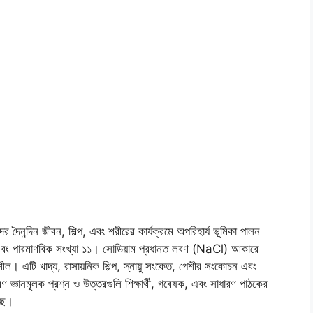
র দৈনন্দিন জীবন, শিল্প, এবং শরীরের কার্যক্রমে অপরিহার্য ভূমিকা পালন
ং পারমাণবিক সংখ্যা ১১। সোডিয়াম প্রধানত লবণ (NaCl) আকারে
়াশীল। এটি খাদ্য, রাসায়নিক শিল্প, স্নায়ু সংকেত, পেশীর সংকোচন এবং
ারণ জ্ঞানমূলক প্রশ্ন ও উত্তরগুলি শিক্ষার্থী, গবেষক, এবং সাধারণ পাঠকের
েছে।