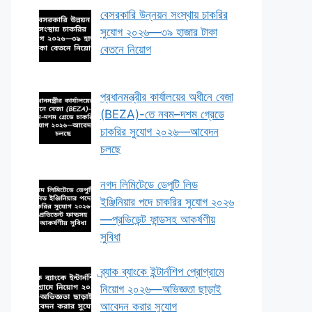
বেসরকারি উন্নয়ন সংস্থায় চাকরির
সুযোগ ২০২৬—৩৯ হাজার টাকা
বেতনে নিয়োগ
প্রধানমন্ত্রীর কার্যালয়ের অধীনে বেজা
(BEZA)-তে নবম–দশম গ্রেডে
চাকরির সুযোগ ২০২৬—আবেদন
চলছে
নগদ লিমিটেডে ডেপুটি লিড
ইঞ্জিনিয়ার পদে চাকরির সুযোগ ২০২৬
—প্রভিডেন্ট ফান্ডসহ আকর্ষণীয়
সুবিধা
ব্র্যাক ব্যাংকে ইন্টার্নশিপ প্রোগ্রামে
নিয়োগ ২০২৬—অভিজ্ঞতা ছাড়াই
আবেদন করার সুযোগ