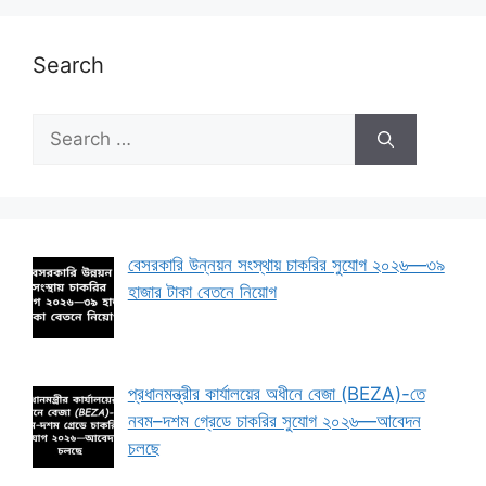
Search
Search
for:
বেসরকারি উন্নয়ন সংস্থায় চাকরির সুযোগ ২০২৬—৩৯
হাজার টাকা বেতনে নিয়োগ
প্রধানমন্ত্রীর কার্যালয়ের অধীনে বেজা (BEZA)-তে
নবম–দশম গ্রেডে চাকরির সুযোগ ২০২৬—আবেদন
চলছে