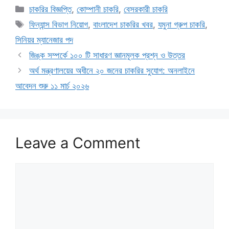
Categories
চাকরির বিজ্ঞপ্তি
,
কোম্পানী চাকরি
,
বেসরকারী চাকরি
Tags
ফিন্যান্স বিভাগ নিয়োগ
,
বাংলাদেশ চাকরির খবর
,
যমুনা গ্রুপ চাকরি
,
সিনিয়র ম্যানেজার পদ
জিঙ্ক সম্পর্কে ১০০ টি সাধারণ জ্ঞানমূলক প্রশ্ন ও উত্তর
অর্থ মন্ত্রণালয়ের অধীনে ২০ জনের চাকরির সুযোগ: অনলাইনে
আবেদন শুরু ১১ মার্চ ২০২৬
Leave a Comment
Comment