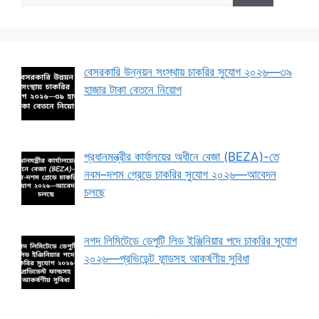
বেসরকারি উন্নয়ন সংস্থায় চাকরির সুযোগ ২০২৬—৩৯
হাজার টাকা বেতনে নিয়োগ
প্রধানমন্ত্রীর কার্যালয়ের অধীনে বেজা (BEZA)-তে
নবম–দশম গ্রেডে চাকরির সুযোগ ২০২৬—আবেদন
চলছে
নগদ লিমিটেডে ডেপুটি লিড ইঞ্জিনিয়ার পদে চাকরির সুযোগ
২০২৬—প্রভিডেন্ট ফান্ডসহ আকর্ষণীয় সুবিধা