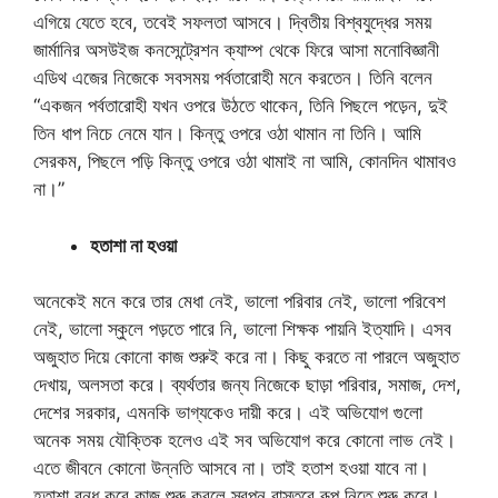
এগিয়ে যেতে হবে, তবেই সফলতা আসবে। দ্বিতীয় বিশ্বযুদ্ধের সময়
জার্মানির অসউইজ কনসেন্ট্রেশন ক্যাম্প থেকে ফিরে আসা মনোবিজ্ঞানী
এডিথ এজের নিজেকে সবসময় পর্বতারোহী মনে করতেন। তিনি বলেন
“একজন পর্বতারোহী যখন ওপরে উঠতে থাকেন, তিনি পিছলে পড়েন, দুই
তিন ধাপ নিচে নেমে যান। কিন্তু ওপরে ওঠা থামান না তিনি। আমি
সেরকম, পিছলে পড়ি কিন্তু ওপরে ওঠা থামাই না আমি, কোনদিন থামাবও
না।”
হতাশা না হওয়া
অনেকেই মনে করে তার মেধা নেই, ভালো পরিবার নেই, ভালো পরিবেশ
নেই, ভালো স্কুলে পড়তে পারে নি, ভালো শিক্ষক পায়নি ইত্যাদি। এসব
অজুহাত দিয়ে কোনো কাজ শুরুই করে না। কিছু করতে না পারলে অজুহাত
দেখায়, অলসতা করে। ব্যর্থতার জন্য নিজেকে ছাড়া পরিবার, সমাজ, দেশ,
দেশের সরকার, এমনকি ভাগ্যকেও দায়ী করে। এই অভিযোগ গুলো
অনেক সময় যৌক্তিক হলেও এই সব অভিযোগ করে কোনো লাভ নেই।
এতে জীবনে কোনো উন্নতি আসবে না। তাই হতাশ হওয়া যাবে না।
হতাশা বন্ধ করে কাজ শুরু করলে স্বপ্ন বাস্তবে রূপ নিতে শুরু করে।