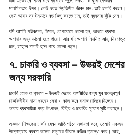
এটা একেবারে নির্ভর করে ব্যক্তির পছন্দ, দক্ষতা, ও ঝুঁকি নেওয়ার
মানসিকতার উপর। কেউ হয়ত স্থিতিশীল জীবন চান, তাই চাকরি করেন।
কেউ আবার স্বাধীনভাবে বড় কিছু করতে চান, তাই ব্যবসায় ঝুঁকি নেন।
যদি আপনি পরিকল্পনা, হিসাব, যোগাযোগে ভালো হন, তাহলে ব্যবসা
আপনার জন্য ভালো হতে পারে। আর যদি আপনি নিয়মিত আয়, নিরাপত্তা
চান, তাহলে চাকরি হতে পারে ভালো পছন্দ।
৭. চাকরি ও ব্যবসা – উভয়ই দেশের
জন্য দরকারি
চাকরি হোক বা ব্যবসা – উভয়ই দেশের অর্থনীতির জন্য খুব গুরুত্বপূর্ণ।
চাকরিজীবীরা নানা ধরনের সেবা ও কাজ করে সমাজ চালিয়ে নিচ্ছেন।
আবার ব্যবসায়ীরা পণ্য উৎপাদন, বিক্রি ও চাকরির সুযোগ সৃষ্টি করছেন।
একজন শিক্ষকের চাকরি যেমন জাতি গঠনে সহায়তা করে, তেমনি একজন
উদ্যোক্তার ব্যবসা অনেক মানুষের জীবনে রুজির ব্যবস্থা করে। তাই,