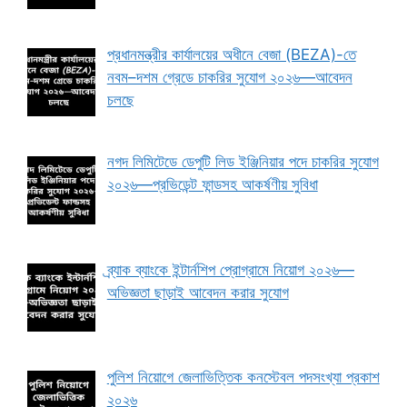
প্রধানমন্ত্রীর কার্যালয়ের অধীনে বেজা (BEZA)-তে
নবম–দশম গ্রেডে চাকরির সুযোগ ২০২৬—আবেদন
চলছে
নগদ লিমিটেডে ডেপুটি লিড ইঞ্জিনিয়ার পদে চাকরির সুযোগ
২০২৬—প্রভিডেন্ট ফান্ডসহ আকর্ষণীয় সুবিধা
ব্র্যাক ব্যাংকে ইন্টার্নশিপ প্রোগ্রামে নিয়োগ ২০২৬—
অভিজ্ঞতা ছাড়াই আবেদন করার সুযোগ
পুলিশ নিয়োগে জেলাভিত্তিক কনস্টেবল পদসংখ্যা প্রকাশ
২০২৬