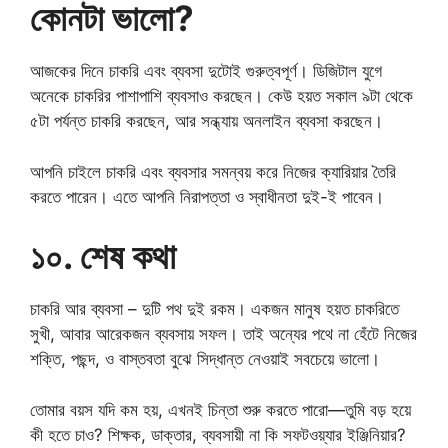
কোনটা ভালো?
আজকের দিনে চাকরি এবং ব্যবসা দুটোই গুরুত্বপূর্ণ। ডিজিটাল যুগে
অনেকে চাকরির পাশাপাশি ব্যবসাও করছেন। কেউ হয়ত সকাল ৯টা থেকে
৫টা পর্যন্ত চাকরি করছেন, আর সন্ধ্যায় অনলাইন ব্যবসা করছেন।
আপনি চাইলে চাকরি এবং ব্যবসার সমন্বয় করে নিজের ক্যারিয়ার তৈরি
করতে পারেন। এতে আপনি নিরাপত্তা ও স্বাধীনতা দুই-ই পাবেন।
১০. শেষ কথা
চাকরি আর ব্যবসা – দুটি পথ দুই রকম। একজন মানুষ হয়ত চাকরিতে
সুখী, আবার আরেকজন ব্যবসায় সফল। তাই অন্যের পথে না হেঁটে নিজের
শক্তি, পছন্দ, ও বাস্তবতা বুঝে সিদ্ধান্ত নেওয়াই সবচেয়ে ভালো।
তোমার বয়স যদি কম হয়, এখনই চিন্তা শুরু করতে পারো—তুমি বড় হয়ে
কী হতে চাও? শিক্ষক, ডাক্তার, ব্যবসায়ী না কি সফটওয়্যার ইঞ্জিনিয়ার?