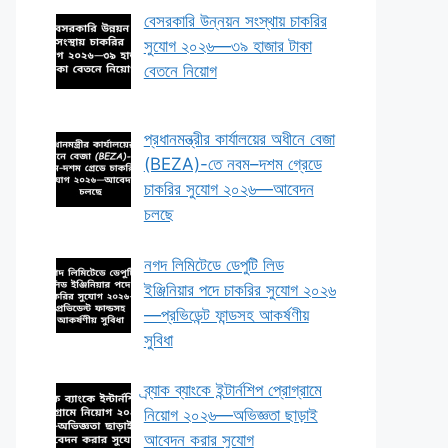
বেসরকারি উন্নয়ন সংস্থায় চাকরির
সুযোগ ২০২৬—৩৯ হাজার টাকা
বেতনে নিয়োগ
প্রধানমন্ত্রীর কার্যালয়ের অধীনে বেজা
(BEZA)-তে নবম–দশম গ্রেডে
চাকরির সুযোগ ২০২৬—আবেদন
চলছে
নগদ লিমিটেডে ডেপুটি লিড
ইঞ্জিনিয়ার পদে চাকরির সুযোগ ২০২৬
—প্রভিডেন্ট ফান্ডসহ আকর্ষণীয়
সুবিধা
ব্র্যাক ব্যাংকে ইন্টার্নশিপ প্রোগ্রামে
নিয়োগ ২০২৬—অভিজ্ঞতা ছাড়াই
আবেদন করার সুযোগ