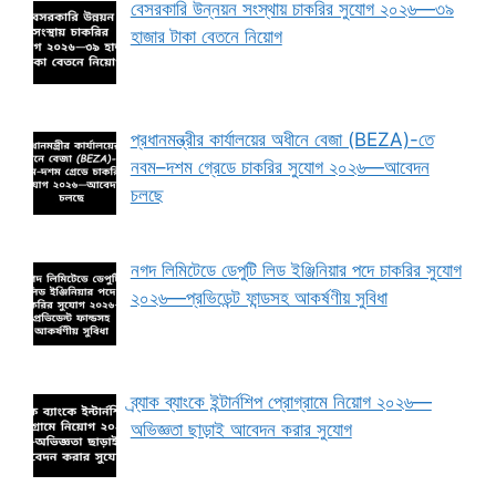
বেসরকারি উন্নয়ন সংস্থায় চাকরির সুযোগ ২০২৬—৩৯
হাজার টাকা বেতনে নিয়োগ
প্রধানমন্ত্রীর কার্যালয়ের অধীনে বেজা (BEZA)-তে
নবম–দশম গ্রেডে চাকরির সুযোগ ২০২৬—আবেদন
চলছে
নগদ লিমিটেডে ডেপুটি লিড ইঞ্জিনিয়ার পদে চাকরির সুযোগ
২০২৬—প্রভিডেন্ট ফান্ডসহ আকর্ষণীয় সুবিধা
ব্র্যাক ব্যাংকে ইন্টার্নশিপ প্রোগ্রামে নিয়োগ ২০২৬—
অভিজ্ঞতা ছাড়াই আবেদন করার সুযোগ